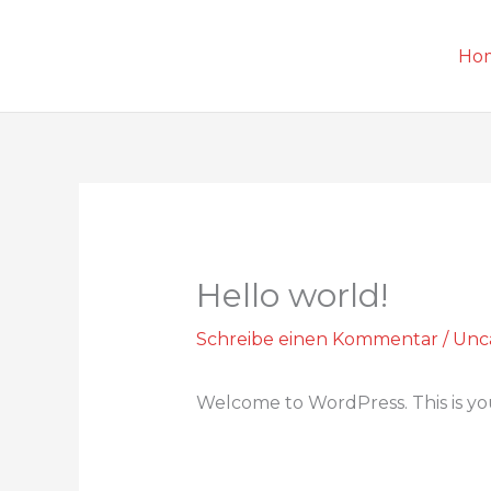
Zum
Inhalt
Ho
springen
Hello world!
Schreibe einen Kommentar
/
Unc
Welcome to WordPress. This is your 